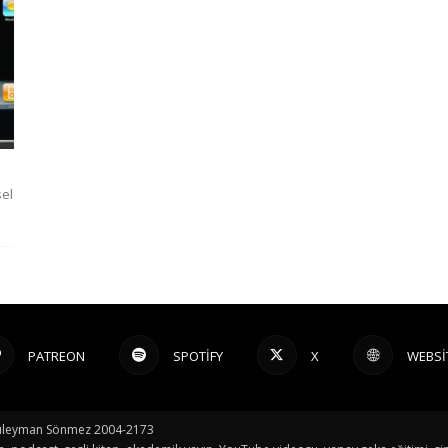
sel
PATREON
SPOTIFY
X
WEBSI
© Süleyman Sönmez 2004-2173