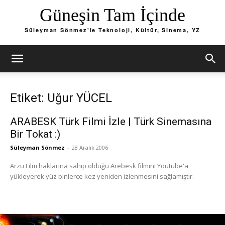
Güneşin Tam İçinde
Süleyman Sönmez'le Teknoloji, Kültür, Sinema, YZ
Etiket: Uğur YÜCEL
ARABESK Türk Filmi İzle | Türk Sinemasına
Bir Tokat :)
Süleyman Sönmez
-
28 Aralık 2006
Arzu Film haklarına sahip olduğu Arebesk filmini Youtube'a
yükleyerek yüz binlerce kez yeniden izlenmesini sağlamıştır.