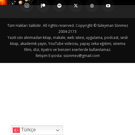
Tüm Hakları Saklıdır. All rights reserved. Copyright © Süleyman Sönmez
2004-2173
Yazılı izin alınmadan kitap, makale, web sitesi, uygulama, podcast, sesli
kitap, akademik yayın, YouTube videosu, yapay zeka eğitimi, sinema
filmi, dizi, tiyatro ve benzeri eserlerde kullanılamaz.
İletişim E-posta:
ssonmez@gmail.com
Türkçe