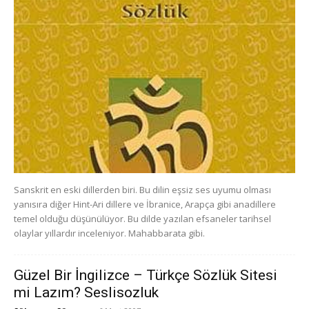
Sanskrit en eski dillerden biri. Bu dilin eşsiz ses uyumu olması
yanısıra diğer Hint-Ari dillere ve İbranice, Arapça gibi anadillere
temel olduğu düşünülüyor. Bu dilde yazılan efsaneler tarihsel
olaylar yıllardır inceleniyor. Mahabbarata gibi.
Güzel Bir İngilizce – Türkçe Sözlük Sitesi
mi Lazım? Seslisozluk