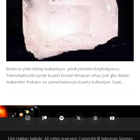
Binlerce yıldır bilinip kullanılıyor, şimdi yeniden keşfediyoruz.
Teknolojimizde içinde kuartz kristal olmayan cihaz yok gibi. Bütün
makineler frekans ve zamanlama için kuartz kullanıyor. Saat...
Tüm Hakları Saklıdır. All rights reserved. Copyright © Süleyman Sönmez