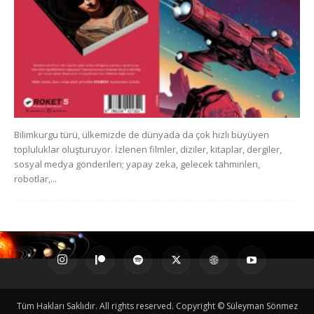
Bilimkurgu türü, ülkemizde de dünyada da çok hızlı büyüyen
topluluklar oluşturuyor. İzlenen filmler, diziler, kitaplar, dergiler,
sosyal medya gönderileri; yapay zeka, gelecek tahminleri,
robotlar,...
Tüm Hakları Saklıdır. All rights reserved. Copyright © Süleyman Sönmez