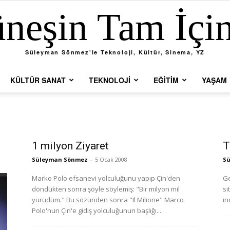
neşin Tam İçi
Süleyman Sönmez'le Teknoloji, Kültür, Sinema, YZ
KÜLTÜR SANAT
TEKNOLOJI
EĞITIM
YAŞAM
1 milyon Ziyaret
T
Süleyman Sönmez
-
5 Ocak 2008
S
Marko Polo efsanevi yolculuğunu yapıp Çin'den
Ge
döndükten sonra şöyle söylemiş: "Bir milyon mil
si
yürüdüm." Bu sözünden sonra "Il Milione" Marco
in
Polo'nun Çin'e gidiş yolculuğunun başlığı...