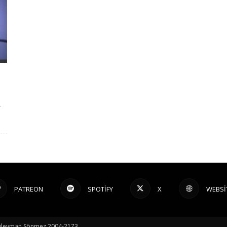
r
PATREON
SPOTIFY
X
WEBSI
© Süleyman Sönmez 2004-2173