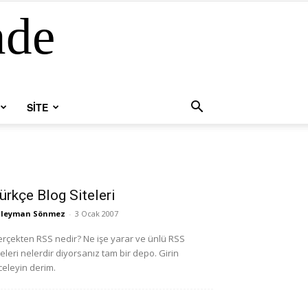
nde
SİTE
ürkçe Blog Siteleri
üleyman Sönmez
-
3 Ocak 2007
rçekten RSS nedir? Ne işe yarar ve ünlü RSS
teleri nelerdir diyorsanız tam bir depo. Girin
celeyin derim.