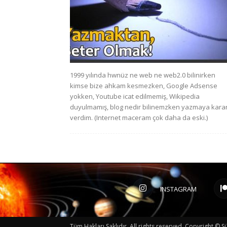
1999 yılında hwnüz ne web ne web2.0 bilinirken
kimse bize ahkam kesmezken, Google Adsense
yokken, Youtube icat edilmemiş, Wikipedia
duyulmamış, blog nedir bilinemzken yazmaya kara
verdim. (Internet maceram çok daha da eski.)
INSTAGRAM
Tüm Hakları Saklıdır. All rights reserved. Copyright 