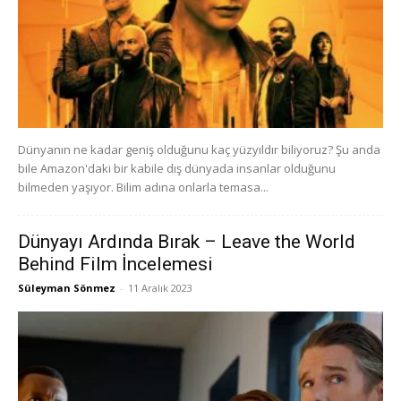
Dünyanın ne kadar geniş olduğunu kaç yüzyıldır biliyoruz? Şu anda
bile Amazon'daki bir kabile dış dünyada insanlar olduğunu
bilmeden yaşıyor. Bilim adına onlarla temasa...
Dünyayı Ardında Bırak – Leave the World
Behind Film İncelemesi
Süleyman Sönmez
-
11 Aralık 2023