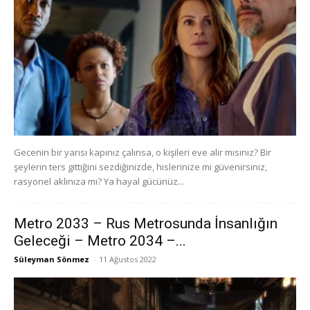
Gecenin bir yarısı kapınız çalınsa, o kişileri eve alır mısınız? Bir
şeylerin ters gittiğini sezdiğinizde, hislerinize mi güvenirsiniz,
rasyonel aklınıza mı? Ya hayal gücünüz...
Metro 2033 – Rus Metrosunda İnsanlığın
Geleceği – Metro 2034 –...
Süleyman Sönmez
-
11 Ağustos 2022