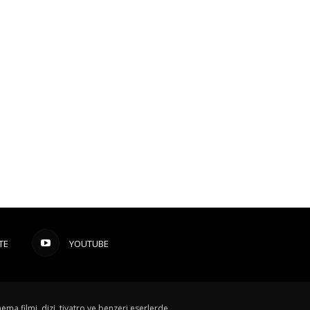
TE
YOUTUBE
ema filmi, dizi, tiyatro ve benzeri eserlerde