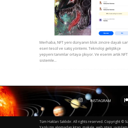
Merhaba, NFT yeni dünyanın blok zincire dayalı sa
eseri tescil ve satış yöntemi. Teknoloji geliştikçe
yepyeni tanımlar ortaya çıkıyor. Ve eserim artık NFT
sistemle...
INSTAGRAM
Tüm Hakları Saklıdır. All rights reserved. Copyright 
Yazılı izin alınmadan kitap, makale, web sitesi, uygulam