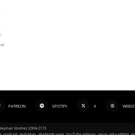
nat
PATREON
SPOTIFY
X
WEBSI
© Süleyman Sönmez 2004-2173
a, podcast, sesli kitap, akademik yayın, YouTube videosu, yapay zeka eğitimi, sin