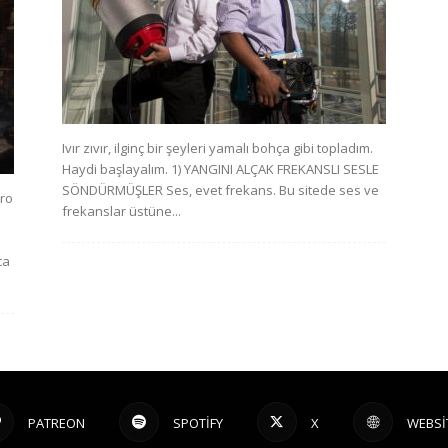
Ivır zıvır, ilginç bir şeyleri yamalı bohça gibi topladım.
Haydi başlayalım. 1) YANGINI ALÇAK FREKANSLI SESLE
SÖNDÜRMÜŞLER Ses, evet frekans. Bu sitede ses ve
tro
frekanslar üstüne...
ca
PATREON
SPOTIFY
X
WEBSI