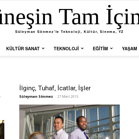
neşin Tam İçi
Süleyman Sönmez'le Teknoloji, Kültür, Sinema, YZ
KÜLTÜR SANAT
TEKNOLOJI
EĞITIM
YAŞAM
İlginç, Tuhaf, İcatlar, İşler
4
Süleyman Sönmez
-
27 Mart 2015