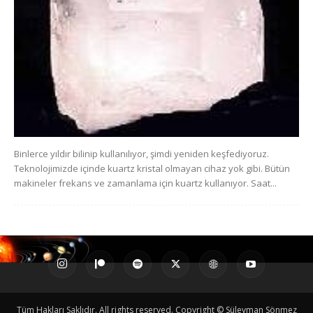
Binlerce yıldır bilinip kullanılıyor, şimdi yeniden keşfediyoruz.
Teknolojimizde içinde kuartz kristal olmayan cihaz yok gibi. Bütün
makineler frekans ve zamanlama için kuartz kullanıyor. Saat...
Tüm Hakları Saklıdır. All rights reserved. Copyright © Süleyman Sönmez