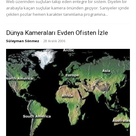
Web üzerinden suçluları takip eden entegre bir sistem. Diyelim bir
arabayla kaçan suçlular kamera önünden geçiyor. Saniyeler içinde
çekilen pozlar hemen karakter tanımlama programına...
Dünya Kameraları Evden Ofisten İzle
Süleyman Sönmez
-
28 Aralık 2006