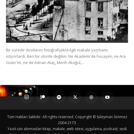
Bir süredir dostlarım fotoğrafçılıkla ilgili makale yazmamı
istiyorlardı. Ben bir otorite değilim. Ne Akademi'de hocayım, ne Ara
Güler'im, ne de Adnan Ataç, Merih Akoğul,...
Tüm Hakları Saklıdır. All rights reserved. Copyright © Süleyman Sönmez
2004-2173
Yazılı izin alınmadan kitap, makale, web sitesi, uygulama, podcast, sesli