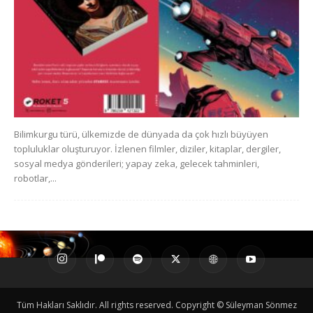
Bilimkurgu türü, ülkemizde de dünyada da çok hızlı büyüyen
topluluklar oluşturuyor. İzlenen filmler, diziler, kitaplar, dergiler,
sosyal medya gönderileri; yapay zeka, gelecek tahminleri,
robotlar,...
Tüm Hakları Saklıdır. All rights reserved. Copyright © Süleyman Sönmez