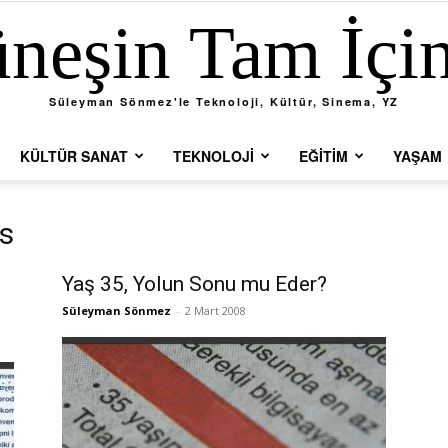
neşin Tam İçi
Süleyman Sönmez'le Teknoloji, Kültür, Sinema, YZ
KÜLTÜR SANAT
TEKNOLOJI
EĞITIM
YAŞAM
s
Yaş 35, Yolun Sonu mu Eder?
Süleyman Sönmez
-
2 Mart 2008