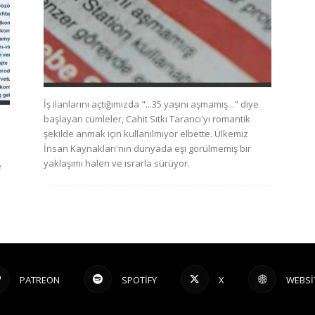
İş ilanlarını açtığımızda "...35 yaşını aşmamış..." diye
başlayan cümleler, Cahit Sıtkı Tarancı'yı romantik
şekilde anmak için kullanılmıyor elbette. Ülkemiz
İnsan Kaynakları'nın dünyada eşi görülmemiş bir
yaklaşımı halen ve ısrarla sürüyor.
e
PATREON
SPOTIFY
X
WEBSI