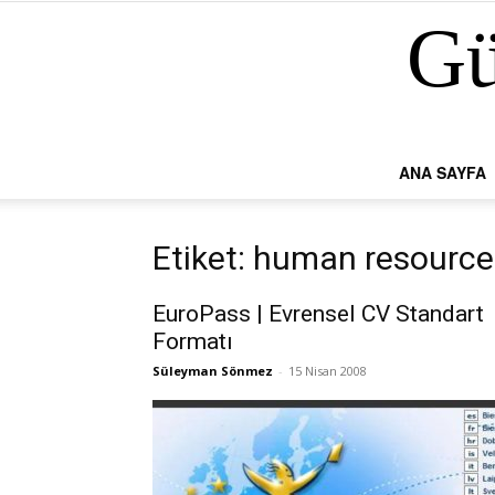
Gü
ANA SAYFA
Etiket: human resource
EuroPass | Evrensel CV Standart
Formatı
Süleyman Sönmez
-
15 Nisan 2008