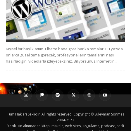
Kişisel bir başlık attım. Elbette bana göre harika temalar. Bu yazıda
onlarca güzel tema görecek, profesyonellerin temalarını nasıl
hazırladığını videolarla izleyeceksiniz. Biliyorsunuz Internet'in...
Tüm Hakları Saklıdır. All rights reserved. Copyright © Süleyman Sönmez
2004-2173
Yazılı izin alınmadan kitap, makale, web sitesi, uygulama, podcast, sesli