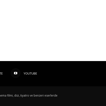
TE
YOUTUBE
ema filmi, dizi, tiyatro ve benzeri eserlerde