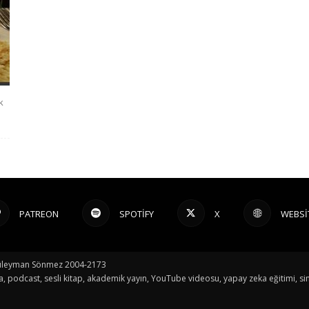
k
PATREON
SPOTIFY
X
WEBSI
© Süleyman Sönmez 2004-2173
a, podcast, sesli kitap, akademik yayın, YouTube videosu, yapay zeka eğitimi, sin