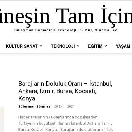
neşin Tam İçi
Süleyman Sönmez'le Teknoloji, Kültür, Sinema, YZ
KÜLTÜR SANAT
TEKNOLOJI
EĞITIM
YAŞAM
Barajların Doluluk Oranı – İstanbul,
Ankara, İzmir, Bursa, Kocaeli,
Konya
Süleyman Sönmez
-
30 Ekim 2021
Haber sitelerinin reklamlarında boğulmadan
Türkiye'nin büyükşehirlerinin İstanbul, Ankara, İzmir,
Bursa, Kocaeli, Konya... Barajların doluluk oranını, tek