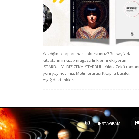
Yazdığım kitapları nasıl okursunuz? Bu sayfada
kitaplarımın kitap mağaza linklerini ekliyorum.
STARBUL YILDIZ ZEKA STARBUL - Yıldız Zekâ romanı
yeni yayınevimiz, Metinlerarası Kitap'la basıldı.
Aşağıdaki linklere...
INSTAGRAM