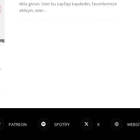
tıkla görün. İster bu sayfayı kaydedin, favorilerinize
ekleyin, ister...
,
PATREON
SPOTIFY
X
WEBSI