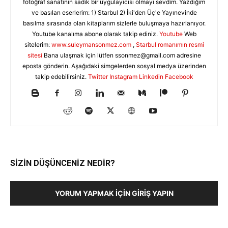
fotoğraf sanatının sadık bir uygulayıcısı olmayı sevdim. Yazdığım
ve basılan eserlerim: 1) Starbul 2) İki'den Üç'e Yayınevinde
basılma sırasında olan kitaplarım sizlerle buluşmaya hazırlanıyor.
Youtube kanalıma abone olarak takip ediniz.
Youtube
Web
sitelerim:
www.suleymansonmez.com
,
Starbul romanımın resmi
sitesi
Bana ulaşmak için lütfen
ssonmez@gmail.com
adresine
eposta gönderin. Aşağıdaki simgelerden sosyal medya üzerinden
takip edebilirsiniz.
Twitter
Instagram
Linkedin
Facebook
SİZİN DÜŞÜNCENİZ NEDİR?
YORUM YAPMAK İÇIN GIRIŞ YAPIN