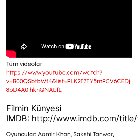
Tüm videolar
https://www.youtube.com/watch?
v=B00QSbtbWf4&list=PLK2I2TY5mPCV6CEDj
8bD4A0ihknQNAEfL
Filmin Künyesi
IMDB:
http://www.imdb.com/title
Oyuncular: Aamir Khan, Sakshi Tanwar,