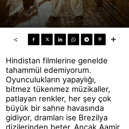
Sinema-Dizi
Dangal | Güreş ve Kadın Üzerine
Efsane Bir Film | Aamir Khan
Yazar:
Süleyman Sönmez
-
2 Mayıs 2017
Hindistan filmlerine genelde
tahammül edemiyorum.
Oyunculukların yapaylığı,
bitmez tükenmez müzikaller,
patlayan renkler, her şey çok
büyük bir sahne havasında
gidiyor, dramları ise Brezilya
dizilerinden beter. Ancak Aamir