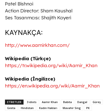
Patel Bishnoi
Action Director: Sham Kaushal
Ses Tasarımcısı: Shajith Koyeri
KAYNAKÇA:
http://www.aamirkhan.com/
Wikipedia (Türkçe)
https://tr.wikipedia.org/wiki/Aamir_Khan
Wikipedia (İngilizce)
https://en.wikipedia.org/wiki/Aamir_Khan
ETİKETLER
3 idiots
Aamir Khan
Babita
Dangal
Güreş
Geeta
Hindistan
Kadın Hakları
Mavahir Sing
PK