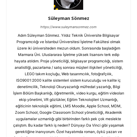
Süleyman Sönmez
https://www.suleymansonmez.com
Adım Süleyman Sönmez. Yıldız Teknik Üniversite Bilgisayar
Programcılığı ve İstanbul Üniversitesi İşletme Fakültesi olmak
üzere iki üniversiteden mezun oldum. Sonrasında başladığım
Marmara Üni. Uluslararası İşletme yüksek lisansını terk edip
hayata atıldım. Proje yöneticiliği, bilgisayar programcılığı, sistem
analistliği, pazarlama / satış sonrası müşteri ilişkileri yöneticiliği,
LEGO takım koçluğu, Web tasarımcılık, fotoğrafçılık,
ISO9001:2000 kalite sistemleri sistem kuruculuğu ve kalite iç
denetimcilik, Teknoloji Okuryazarlığı müfredat yazarlığı, Bilgi
İşlem Bölüm Başkanlığı, öğretmenlik, video kurgu, eğitim videoları
ekip yönetimi, VR gözlükler, Eğitim Teknolojileri Uzmanlığı,
eğiticinin teknolojik eğitimi, LMS Moodle, Apple School, MDM,
Zoom School, Google Classroom School yöneticiliği, Akademik
uygulamalar uzmanlığı gibi birbirinden farklı pek çok meslekte
çalıştım. Bu kadar farklı iş neden? Dünyayı Da Vinci gibi yaşamak
gerektiğine inanıyorum. Özel hayatımda roman, öykü yazarı ve