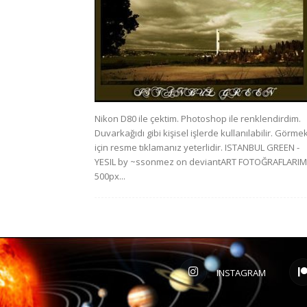
Nikon D80 ile çektim. Photoshop ile renklendirdim.
Duvarkağıdı gibi kişisel işlerde kullanılabilir. Görme
için resme tıklamanız yeterlidir. ISTANBUL GREEN -
YESIL by ~ssonmez on deviantART FOTOĞRAFLARIM
500px...
INSTAGRAM