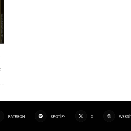
k
:
PATREON
SPOTIFY
X
WEBSI