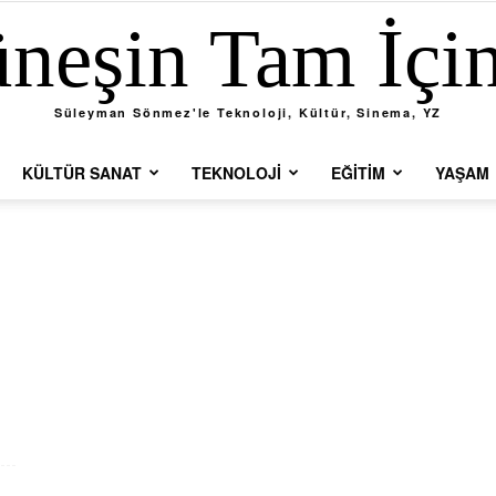
neşin Tam İçi
Süleyman Sönmez'le Teknoloji, Kültür, Sinema, YZ
KÜLTÜR SANAT
TEKNOLOJI
EĞITIM
YAŞAM
n