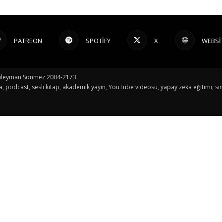
PATREON
SPOTIFY
X
WEBSI
© Süleyman Sönmez 2004-2173
a, podcast, sesli kitap, akademik yayın, YouTube videosu, yapay zeka eğitimi, sin