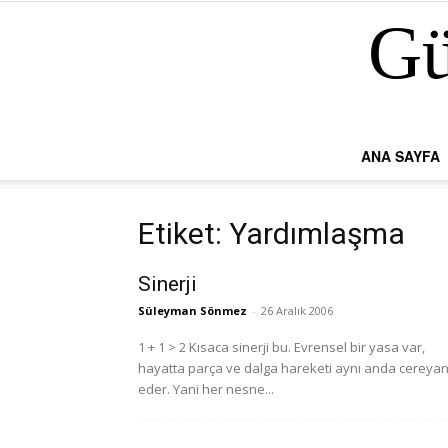
Gü
ANA SAYFA
Etiket: Yardımlaşma
Sinerji
Süleyman Sönmez
-
26 Aralık 2006
1 + 1 > 2 Kısaca sinerji bu. Evrensel bir yasa var,
hayatta parça ve dalga hareketi aynı anda cereya
eder. Yani her nesne...