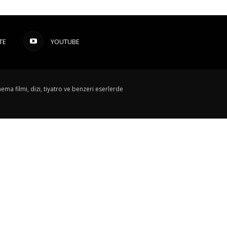
TE
YOUTUBE
ema filmi, dizi, tiyatro ve benzeri eserlerde