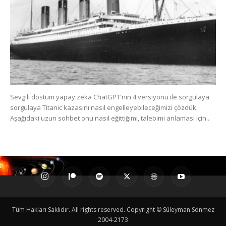
Sevgili dostum yapay zeka ChatGPT'nin 4 versiyonu ile sorgulaya
sorgulaya Titanic kazasını nasıl engelleyebileceğimizi çözdük.
Aşağıdaki uzun sohbet onu nasıl eğittiğimi, talebimi anlaması için...
Tüm Hakları Saklıdır. All rights reserved. Copyright © Süleyman Sönmez
2004-2173