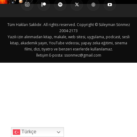
Tüm Hakları Saklıdır. All rights reserved. Copyright © Süleyman Sönmez
2004-2173
Yazılı izin alınmadan kitap, makale, web sitesi, uygulama, podcast, sesli
kitap, akademik yayın, YouTube videosu, yapay zeka eğitimi, sinema
filmi, dizi, tiyatro ve benzeri eserlerde kullanılamaz.
İletişim E-posta:
ssonmez@gmail.com
Türkçe