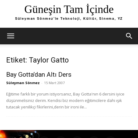
Güneşin Tam İçinde
Süleyman Sönmez'le Teknoloji, Kültür, Sinema, YZ
Etiket: Taylor Gatto
Bay Gotta’dan Altı Ders
Süleyman Sönmez
-
15 Mart 2007
Eğitime farklı bir yorum istiyorsanız, Bay Gotta'nın 6 dersini iyice
düşünmelisiniz derim. Kendisi biz modern eğitimcilere dahi ışık
tutacak yenilikçi fikirlerini,derin bir ironi ile...