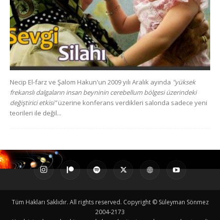
Necip El-farz ve Şalom Hakun'un 2009 yılı Aralık ayında
"yüksek
frekanslı dalgaların insan beyninin cerebellum bölgesi üzerindeki
değiştirici etkisi"
üzerine konferans verdikleri salonda sadece yeni
teorileri ile değil...
Tüm Hakları Saklıdır. All rights reserved. Copyright © Süleyman Sönmez
2004-2173