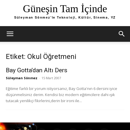
Güneşin Tam İçinde
Süleyman Sönmez'le Teknoloji, Kültür, Sinema, YZ
Etiket: Okul Öğretmeni
Bay Gotta’dan Altı Ders
Süleyman Sönmez
-
15 Mart 2007
Eğitime farklı bir yorum istiyorsanız, Bay Gotta'nın 6 dersini iyice
düşünmelisiniz derim. Kendisi biz modern eğitimcilere dahi ışık
tutacak yenilikçi fikirlerini,derin bir ironi ile...