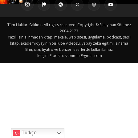
Tüm Hakları Saklıdır. All rights reserved. Copyright © Süleyman Sönmez
2004-2173
Yazılı izin alınmadan kitap, makale, web sitesi, uygulama, podcast, sesli
kitap, akademik yayın, YouTube videosu, yapay zeka eğitimi, sinema
filmi, dizi, tiyatro ve benzeri eserlerde kullanılamaz.
İletişim E-posta:
ssonmez@gmail.com
Türkçe