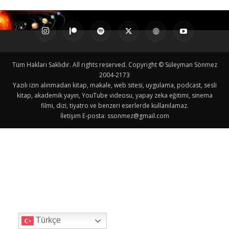
Tüm Hakları Saklıdır. All rights reserved. Copyright © Süleyman Sönmez
2004-2173
Yazılı izin alınmadan kitap, makale, web sitesi, uygulama, podcast, sesli
kitap, akademik yayın, YouTube videosu, yapay zeka eğitimi, sinema
filmi, dizi, tiyatro ve benzeri eserlerde kullanılamaz.
İletişim E-posta:
ssonmez@gmail.com
Türkçe