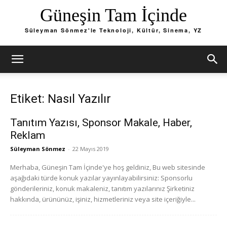
Güneşin Tam İçinde
Süleyman Sönmez'le Teknoloji, Kültür, Sinema, YZ
Etiket: Nasıl Yazılır
Tanıtım Yazısı, Sponsor Makale, Haber,
Reklam
Süleyman Sönmez
-
22 Mayıs 2019
Merhaba, Güneşin Tam İçinde'ye hoş geldiniz, Bu web sitesinde
aşağıdaki türde konuk yazılar yayınlayabilirsiniz: Sponsorlu
gönderileriniz, konuk makaleniz, tanıtım yazılarınız Şirketiniz
hakkında, ürününüz, işiniz, hizmetleriniz veya site içeriğiyle...