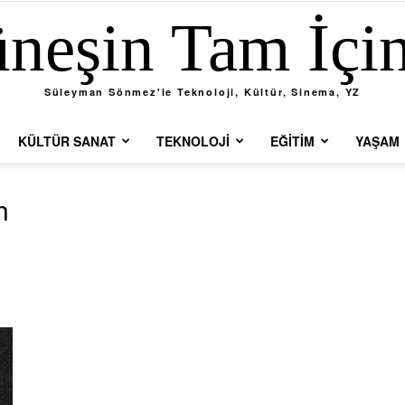
neşin Tam İçi
Süleyman Sönmez'le Teknoloji, Kültür, Sinema, YZ
KÜLTÜR SANAT
TEKNOLOJI
EĞITIM
YAŞAM
n