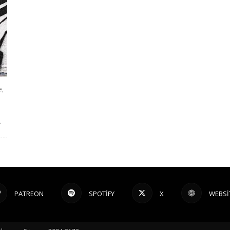
e,
.
PATREON
SPOTIFY
X
WEBSI