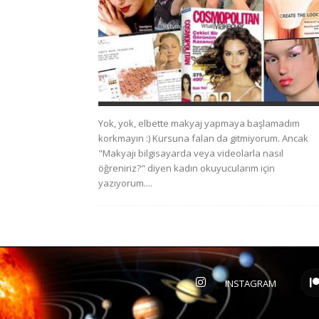
Yok, yok, elbette makyaj yapmaya başlamadım
korkmayın :) Kursuna falan da gitmiyorum. Ancak
"Makyajı bilgisayarda veya videolarla nasıl
öğreniriz?" diyen kadın okuyucularım için
yazıyorum....
INSTAGRAM