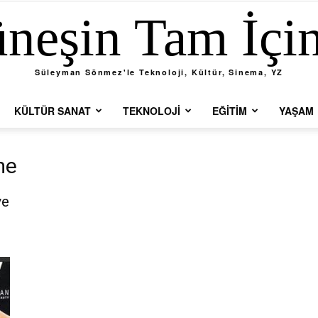
neşin Tam İçi
Süleyman Sönmez'le Teknoloji, Kültür, Sinema, YZ
KÜLTÜR SANAT
TEKNOLOJI
EĞITIM
YAŞAM
me
ve