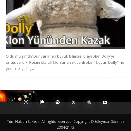
Oldu mu şimdi? Dünyanın en büyük bilimsel olayı olan Dolly'yi
unutuverdik. Resmi olarak klonlanan ilk canlı olan "koyun Dolly" ne
yedi, ne içti hiç...
Tüm Hakları Saklıdır. All rights reserved. Copyright © Süleyman Sönmez
2004-2173