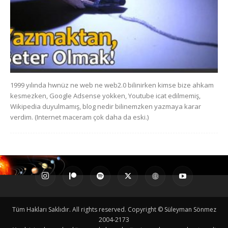
1999 yılında hwnüz ne web ne web2.0 bilinirken kimse bize ahkam
kesmezken, Google Adsense yokken, Youtube icat edilmemiş,
Wikipedia duyulmamış, blog nedir bilinemzken yazmaya karar
verdim. (Internet maceram çok daha da eski.)
Tüm Hakları Saklıdır. All rights reserved. Copyright © Süleyman Sönmez
2004-2173