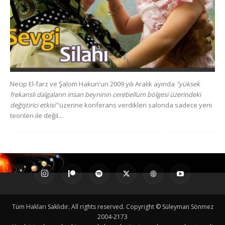
Necip El-farz ve Şalom Hakun'un 2009 yılı Aralık ayında
"yüksek
frekanslı dalgaların insan beyninin cerebellum bölgesi üzerindeki
değiştirici etkisi"
üzerine konferans verdikleri salonda sadece yeni
teorileri ile değil...
Tüm Hakları Saklıdır. All rights reserved. Copyright © Süleyman Sönmez
2004-2173