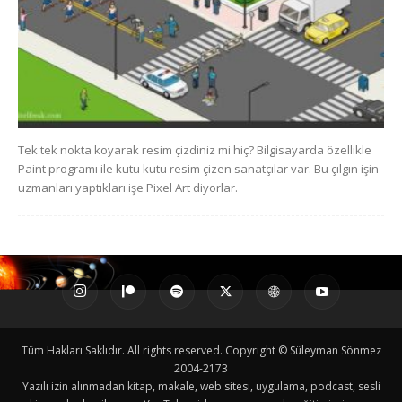
Tek tek nokta koyarak resim çizdiniz mi hiç? Bilgisayarda özellikle
Paint programı ile kutu kutu resim çizen sanatçılar var. Bu çılgın işin
uzmanları yaptıkları işe Pixel Art diyorlar.
Tüm Hakları Saklıdır. All rights reserved. Copyright © Süleyman Sönmez
2004-2173
Yazılı izin alınmadan kitap, makale, web sitesi, uygulama, podcast, sesli