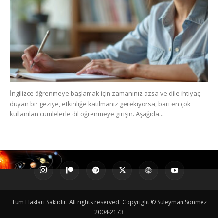
İngilizce öğrenmeye başlamak için zamanınız azsa ve dile ihtiyaç
duyan bir geziye, etkinliğe katılmanız gerekiyorsa, bari en çok
kullanılan cümlelerle dil öğrenmeye girişin. Aşağıda...
Tüm Hakları Saklıdır. All rights reserved. Copyright © Süleyman Sönmez
2004-2173