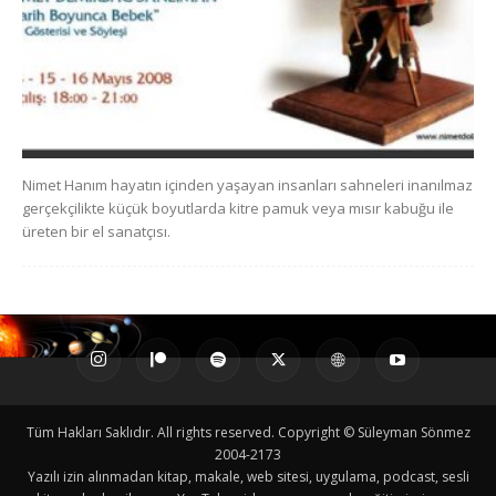
Nimet Hanım hayatın içinden yaşayan insanları sahneleri inanılmaz
gerçekçilikte küçük boyutlarda kitre pamuk veya mısır kabuğu ile
üreten bir el sanatçısı.
Tüm Hakları Saklıdır. All rights reserved. Copyright © Süleyman Sönmez
2004-2173
Yazılı izin alınmadan kitap, makale, web sitesi, uygulama, podcast, sesli