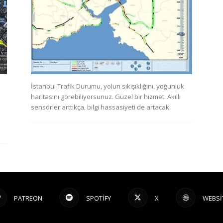
İstanbul Trafik Durumu, yolun sıkışıklığını, yoğunluk
haritasını görebiliyorsunuz. Güzel bir hizmet. Akıllı
sensörler arttıkça, bilgi hassasiyeti de artacak.
PATREON
SPOTIFY
X
WEBSI