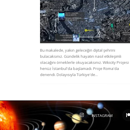
Bu makalede, yakın geleceğin dijital şehrini
bulacaksınız. Gündelik hayatın nasıl etkileşimli
olacağını örneklerle okuyacaksınız. Wikicity Projesi
henüz İstanbul'da başlamadı. Proje Roma'da
denendi. Dolayısıyla Türkiye'de...
INSTAGRAM