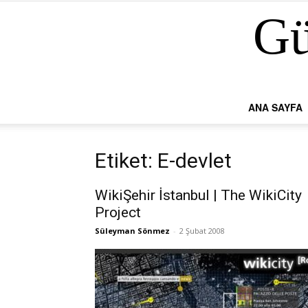
Gü
ANA SAYFA
Etiket: E-devlet
WikiŞehir İstanbul | The WikiCity
Project
Süleyman Sönmez
-
2 Şubat 2008