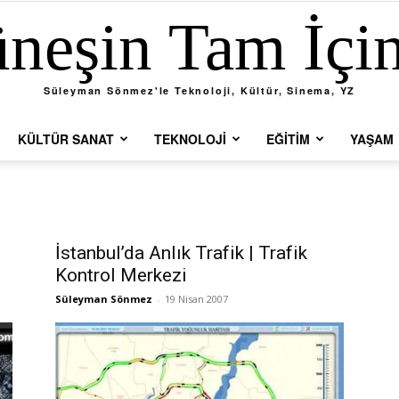
neşin Tam İçi
Süleyman Sönmez'le Teknoloji, Kültür, Sinema, YZ
KÜLTÜR SANAT
TEKNOLOJI
EĞITIM
YAŞAM
İstanbul’da Anlık Trafik | Trafik
Kontrol Merkezi
Süleyman Sönmez
-
19 Nisan 2007