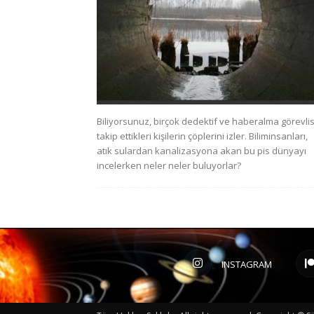
Biliyorsunuz, birçok dedektif ve haberalma görevlis
takip ettikleri kişilerin çöplerini izler. Biliminsanları,
atık sulardan kanalizasyona akan bu pis dünyayı
incelerken neler neler buluyorlar?
INSTAGRAM