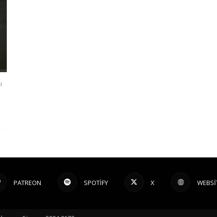
i
PATREON
SPOTIFY
X
WEBSI