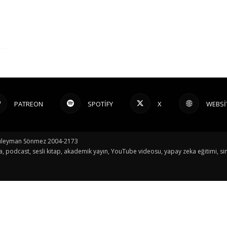
PATREON
SPOTIFY
X
WEBSI
© Süleyman Sönmez 2004-2173
a, podcast, sesli kitap, akademik yayın, YouTube videosu, yapay zeka eğitimi, sin