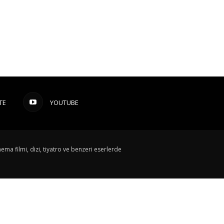
TE
YOUTUBE
ema filmi, dizi, tiyatro ve benzeri eserlerde