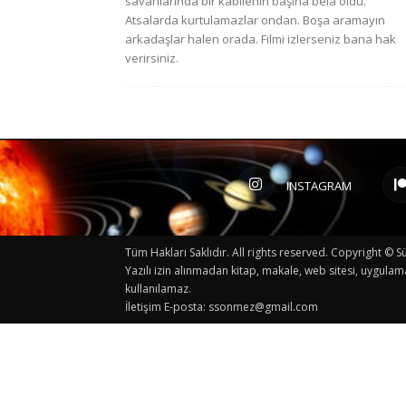
savanlarında bir kabilenin başına bela oldu.
Atsalarda kurtulamazlar ondan. Boşa aramayın
arkadaşlar halen orada. Filmi izlerseniz bana hak
verirsiniz.
INSTAGRAM
Tüm Hakları Saklıdır. All rights reserved. Copyright 
Yazılı izin alınmadan kitap, makale, web sitesi, uygulam
kullanılamaz.
İletişim E-posta:
ssonmez@gmail.com