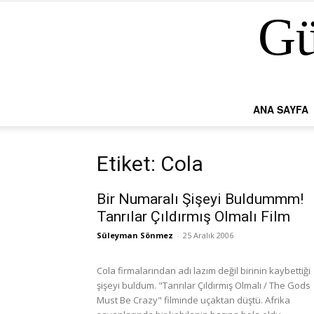
Gü
ANA SAYFA
Etiket: Cola
Bir Numaralı Şişeyi Buldummm!
Tanrılar Çıldırmış Olmalı Film
Süleyman Sönmez
-
25 Aralık 2006
Cola firmalarından adı lazım değil birinin kaybettiği
şişeyi buldum. "Tanrılar Çıldırmış Olmalı / The Gods
Must Be Crazy" filminde uçaktan düştü. Afrika