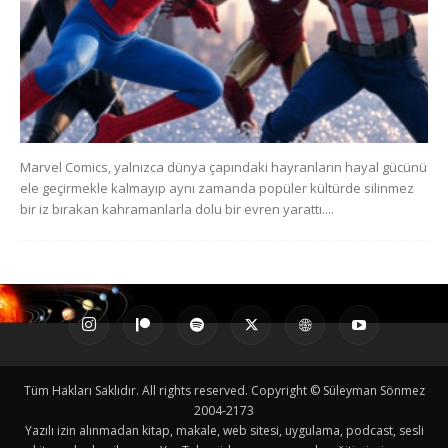
Marvel Comics, yalnızca dünya çapındaki hayranların hayal gücünü
ele geçirmekle kalmayıp aynı zamanda popüler kültürde silinmez
bir iz bırakan kahramanlarla dolu bir evren yarattı....
Tüm Hakları Saklıdır. All rights reserved. Copyright © Süleyman Sönmez
2004-2173
Yazılı izin alınmadan kitap, makale, web sitesi, uygulama, podcast, sesli