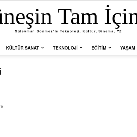
neşin Tam İçi
Süleyman Sönmez'le Teknoloji, Kültür, Sinema, YZ
KÜLTÜR SANAT
TEKNOLOJI
EĞITIM
YAŞAM
i
ye