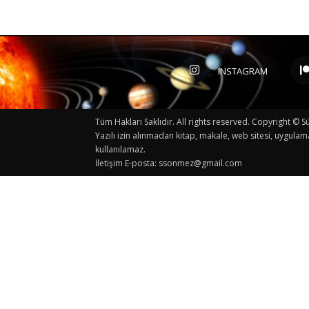
INSTAGRAM
Tüm Hakları Saklıdır. All rights reserved. Copyright 
Yazılı izin alınmadan kitap, makale, web sitesi, uygulam
kullanılamaz.
İletişim E-posta:
ssonmez@gmail.com