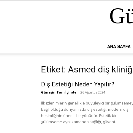
Gü
ANA SAYFA
Etiket: Asmed diş kliniğ
Diş Estetiği Neden Yapılır?
Güneşin Tam İçinde
-
26 Ağustos 2024
İlk izlenimlerin genellikle büyüleyici bir gülümseme
bağlı olduğu dünyamızda diş estetiği, modern diş
hekimliğinin önemli bir yönüdür. Estetik bir
gülümseme aynı zamanda sağlığı, güveni...