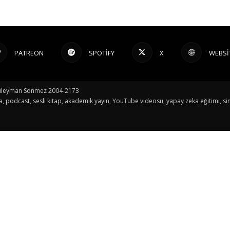
PATREON
SPOTIFY
X
WEBSI
© Süleyman Sönmez 2004-2173
a, podcast, sesli kitap, akademik yayın, YouTube videosu, yapay zeka eğitimi, sin