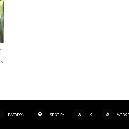
m
en
PATREON
SPOTIFY
X
WEBSI