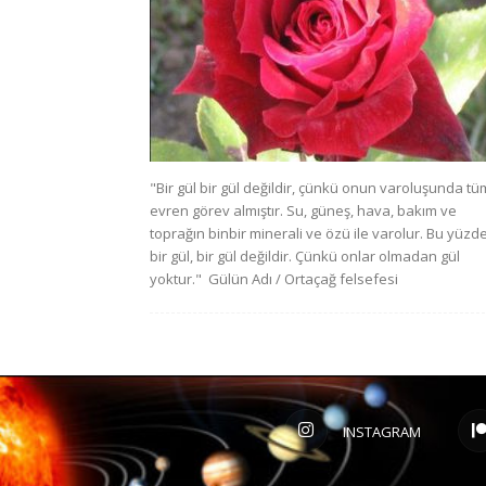
"Bir gül bir gül değildir, çünkü onun varoluşunda tü
evren görev almıştır. Su, güneş, hava, bakım ve
toprağın binbir minerali ve özü ile varolur. Bu yüzd
bir gül, bir gül değildir. Çünkü onlar olmadan gül
yoktur." Gülün Adı / Ortaçağ felsefesi
INSTAGRAM