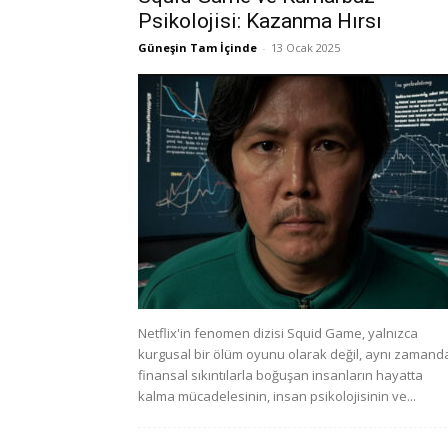
Psikolojisi: Kazanma Hırsı
Güneşin Tam İçinde
-
13 Ocak 2025
Netflix'in fenomen dizisi Squid Game, yalnızca
kurgusal bir ölüm oyunu olarak değil, aynı zamand
finansal sıkıntılarla boğuşan insanların hayatta
kalma mücadelesinin, insan psikolojisinin ve...