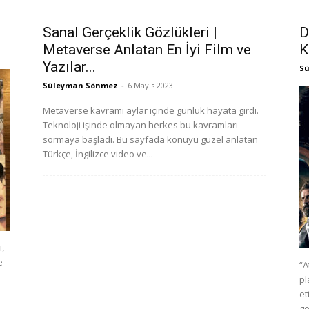
Sanal Gerçeklik Gözlükleri |
D
Metaverse Anlatan En İyi Film ve
K
Yazılar...
S
Süleyman Sönmez
-
6 Mayıs 2023
Metaverse kavramı aylar içinde günlük hayata girdi.
Teknoloji işinde olmayan herkes bu kavramları
sormaya başladı. Bu sayfada konuyu güzel anlatan
Türkçe, İngilizce video ve...
,
e
“A
pl
et
ge