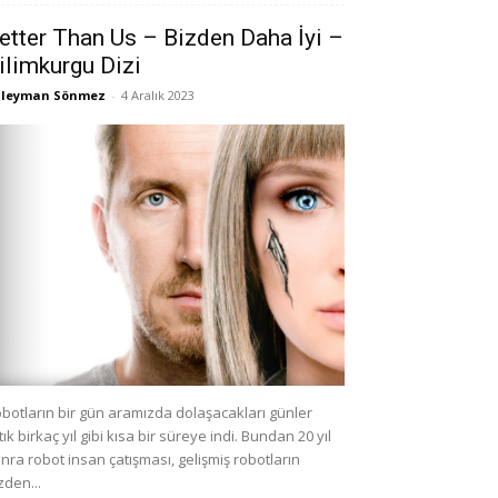
etter Than Us – Bizden Daha İyi –
ilimkurgu Dizi
üleyman Sönmez
-
4 Aralık 2023
botların bir gün aramızda dolaşacakları günler
tık birkaç yıl gibi kısa bir süreye indi. Bundan 20 yıl
nra robot insan çatışması, gelişmiş robotların
zden...