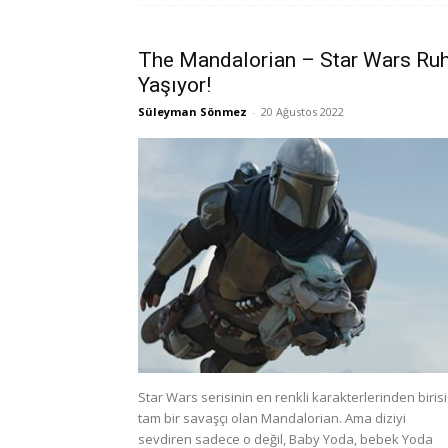
The Mandalorian – Star Wars Ru
Yaşıyor!
Süleyman Sönmez
-
20 Ağustos 2022
Star Wars serisinin en renkli karakterlerinden birisi
tam bir savaşçı olan Mandalorian. Ama diziyi
sevdiren sadece o değil, Baby Yoda, bebek Yoda