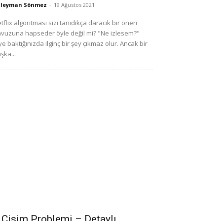
üleyman Sönmez
-
19 Ağustos 2021
tflix algoritması sizi tanıdıkça daracık bir öneri
vuzuna hapseder öyle değil mi? "Ne izlesem?"
ye baktığınızda ilginç bir şey çıkmaz olur. Ancak bir
şka...
 Cisim Problemi – Detaylı