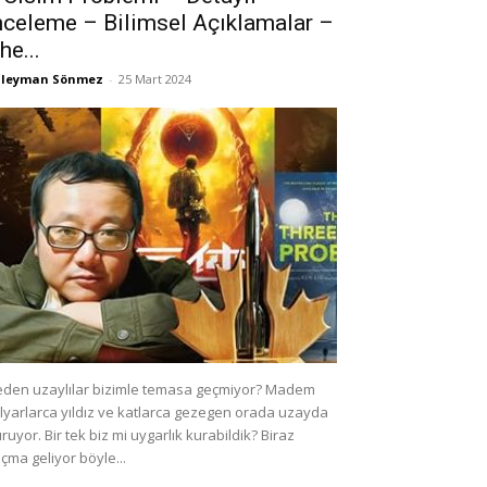
nceleme – Bilimsel Açıklamalar –
he...
üleyman Sönmez
-
25 Mart 2024
den uzaylılar bizimle temasa geçmiyor? Madem
lyarlarca yıldız ve katlarca gezegen orada uzayda
ruyor. Bir tek biz mi uygarlık kurabildik? Biraz
çma geliyor böyle...