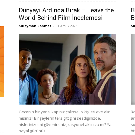
Dünyayı Ardında Bırak – Leave the
B
World Behind Film İncelemesi
B
Süleyman Sönmez
-
11 Aralık 2023
S
Gecenin bir yarısı kapınız çalınsa, o kişileri eve alır
Ro
mısınız? Bir şeylerin ters gittiğini sezdiğinizde,
ar
hislerinize mi güvenirsiniz, rasyonel aklınıza mı? Ya
so
hayal gücünüz...
bi