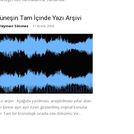
üneşin Tam İçinde Yazı Arşivi
üleyman Sönmez
-
31 Aralık 2006
zı arşivi : Aşağıda yazılması, araştırılması yıllar alan
r birine ayrı ayrı özen gösterilmiş orijinal konular
r. Tam bir kronolojik sırada site dökümü. Ve...