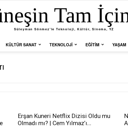
neşin Tam İçi
Süleyman Sönmez'le Teknoloji, Kültür, Sinema, YZ
KÜLTÜR SANAT
TEKNOLOJI
EĞITIM
YAŞAM
rı
Erşan Kuneri Netflix Dizisi Oldu mu
N
e
Olmadı mı? | Cem Yılmaz’ı...
A