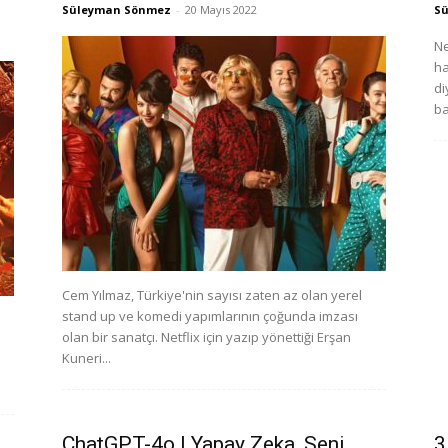
Süleyman Sönmez
-
20 Mayıs 2022
S
Ne
ha
di
ba
Cem Yılmaz, Türkiye'nin sayısı zaten az olan yerel
stand up ve komedi yapımlarının çoğunda imzası
e
olan bir sanatçı. Netflix için yazıp yönettiği Erşan
Kuneri...
ChatGPT-4o | Yapay Zeka, Seni
3