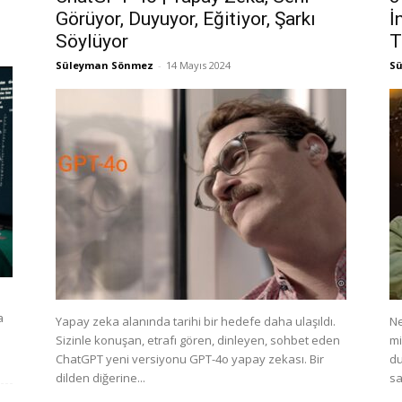
Görüyor, Duyuyor, Eğitiyor, Şarkı
İ
Söylüyor
T
Süleyman Sönmez
-
14 Mayıs 2024
S
a
Yapay zeka alanında tarihi bir hedefe daha ulaşıldı.
Ne
Sizinle konuşan, etrafı gören, dinleyen, sohbet eden
mi
ChatGPT yeni versiyonu GPT-4o yapay zekası. Bir
du
dilden diğerine...
sa