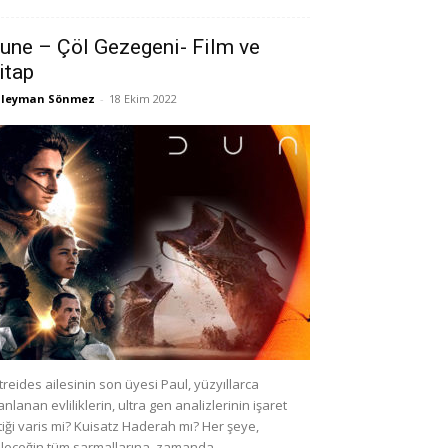
une – Çöl Gezegeni- Film ve
itap
üleyman Sönmez
-
18 Ekim 2022
treides ailesinin son üyesi Paul, yüzyıllarca
anlanan evliliklerin, ultra gen analizlerinin işaret
tiği varis mi? Kuisatz Haderah mı? Her şeye,
leceğin tüm sarmallarına, zamanda...