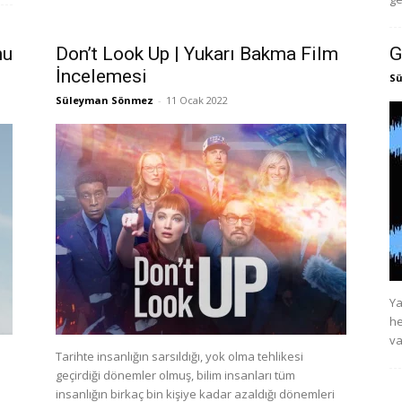
hu
Don’t Look Up | Yukarı Bakma Film
G
İncelemesi
S
Süleyman Sönmez
-
11 Ocak 2022
Ya
he
va
Tarihte insanlığın sarsıldığı, yok olma tehlikesi
geçirdiği dönemler olmuş, bilim insanları tüm
insanlığın birkaç bin kişiye kadar azaldığı dönemleri